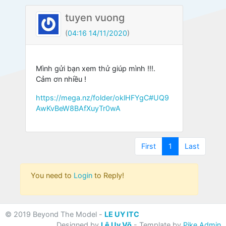
tuyen vuong
(
04:16 14/11/2020
)
Mình gửi bạn xem thử giúp mình !!!.
Cảm ơn nhiều !
https://mega.nz/folder/oklHFYgC#UQ9
AwKvBeW8BAfXuyTr0wA
First
(current)
Last
First
1
Last
You need to
Login
to Reply!
© 2019 Beyond The Model -
LE UY ITC
Designed by
Lê Uy Võ
- Template by
Pike Admin