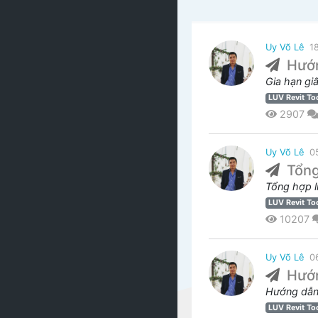
Uy Võ Lê
1
Hướn
Gia hạn gi
LUV Revit To
2907
Uy Võ Lê
0
Tổng
Tổng hợp l
LUV Revit To
10207
Uy Võ Lê
0
Hướn
Hướng dẫn 
LUV Revit To