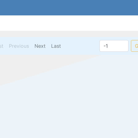
ent)
st
Previous
Next
Last
G