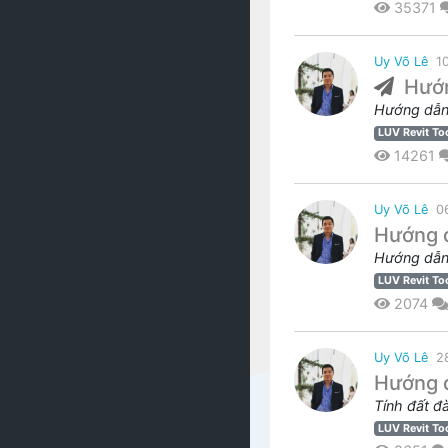
35371
Uy Võ Lê
1
Hướn
Hướng dẫn 
LUV Revit To
14261
Uy Võ Lê
0
Hướng d
Hướng dẫn 
LUV Revit To
2074
Uy Võ Lê
2
Hướng d
Tính đất đ
LUV Revit To