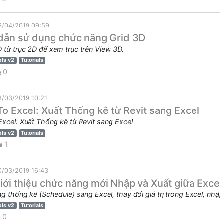
9/04/2019 09:59
ẫn sử dụng chức năng Grid 3D
D từ trục 2D để xem trục trên View 3D.
ols v2
Tutorials
0
8/03/2019 10:21
To Excel: Xuất Thống kê từ Revit sang Excel
Excel: Xuất Thống kê từ Revit sang Excel
ols v2
Tutorials
1
0/03/2019 16:43
iới thiệu chức năng mới Nhập và Xuất giữa Excel
g thống kê (Schedule) sang Excel, thay đổi giá trị trong Excel, nhập
ols v2
Tutorials
0