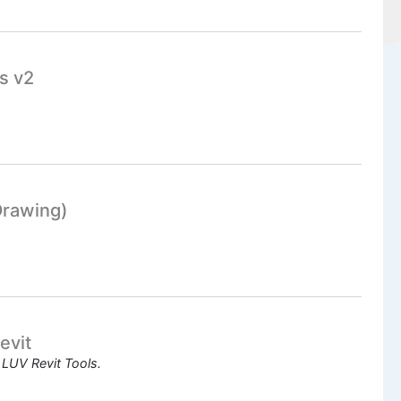
s v2
Drawing)
evit
 LUV Revit Tools.