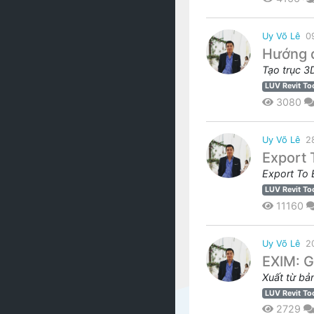
Uy Võ Lê
0
Hướng d
Tạo trục 3
LUV Revit To
3080
Uy Võ Lê
2
Export 
Export To 
LUV Revit To
11160
Uy Võ Lê
2
EXIM: G
Xuất từ bản
LUV Revit To
2729