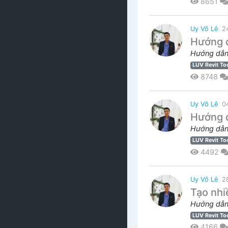
8651
Uy Võ Lê
2
Hướng d
Hướng dẫn 
LUV Revit To
8748
Uy Võ Lê
0
Hướng d
Hướng dẫn 
LUV Revit To
4492
Uy Võ Lê
2
Tạo nhi
Hướng dẫn s
LUV Revit To
4166